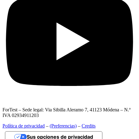
ForTest – Sede legal: Via Sibilla Aleramo 7, 41123 Módena – N.º
IVA 02934911203
Política de privacidad
–
(Preferencias)
–
Credits
Sus opciones de privacidad